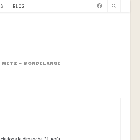
AS
BLOG
 – METZ – MONDELANGE
ociations le dimanche 31 Août.