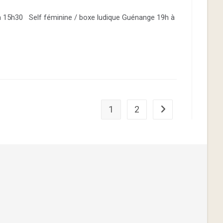
à 15h30 Self féminine / boxe ludique Guénange 19h à
1
2
Aller à la page suiv