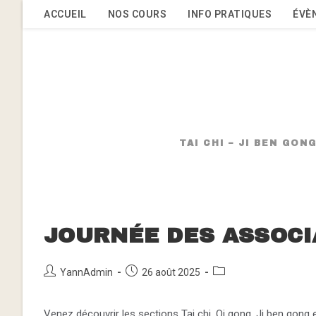
Skip
ACCUEIL
NOS COURS
INFO PRATIQUES
ÉVÈ
to
content
TAI CHI – JI BEN GO
JOURNÉE DES ASSOCI
Auteur/autrice
Publication
Post
YannAdmin
26 août 2025
de
publiée :
category:
la
Venez découvrir les sections Tai chi, Qi gong, Ji ben gong
publication :