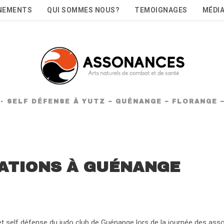
NEMENTS
QUI SOMMES NOUS?
TEMOIGNAGES
MÉDI
NG- SELF DÉFENSE À YUTZ – GUÉNANGE – FLORANGE
ATIONS À GUÉNANGE
 et self défense du judo club de Guénange lors de la journée des ass