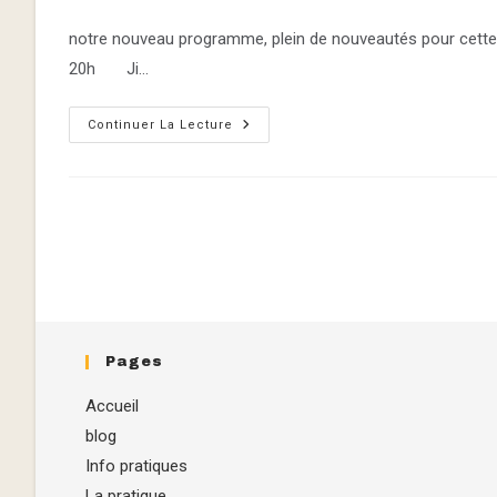
de
publiée :
category:
la
notre nouveau programme, plein de nouveautés pour cette
publication :
20h Ji…
Programme
Continuer La Lecture
Des
Cours
2022-
2023
Pages
Accueil
blog
Info pratiques
La pratique