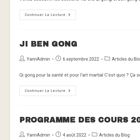
Journée
Continuer La Lecture
Des
Associations
À
Guénange
JI BEN GONG
Auteur/autrice
Publication
Post
YannAdmin
6 septembre 2022
Articles du Bl
de
publiée :
category:
la
Qi gong pour la santé et pour l'art martial C’est quoi ? Ça
publication :
Ji
Continuer La Lecture
Ben
Gong
PROGRAMME DES COURS 20
Auteur/autrice
Publication
Post
YannAdmin
4 août 2022
Articles du Blog