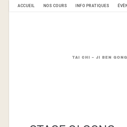
Skip
ACCUEIL
NOS COURS
INFO PRATIQUES
ÉVÈ
to
content
TAI CHI – JI BEN GO