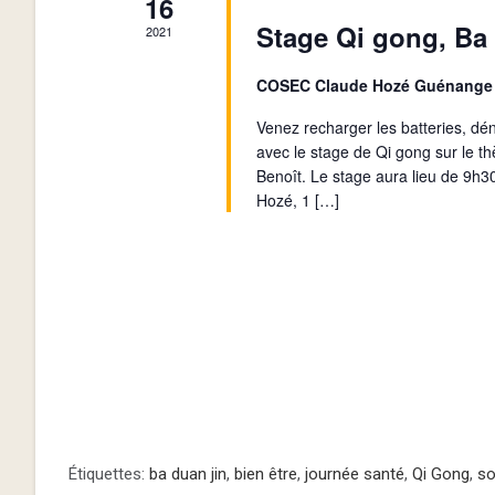
16
n
.
Stage Qi gong, Ba
n
2021
E
R
e
e
T
COSEC Claude Hozé Guénang
z
c
u
N
Venez recharger les batteries, dé
h
avec le stage de Qi gong sur le t
n
e
A
Benoît. Le stage aura lieu de 9
e
r
Hozé, 1 […]
d
V
c
a
h
I
t
e
e
G
r
.
É
A
v
è
T
n
I
e
Étiquettes
:
ba duan jin
,
bien être
,
journée santé
,
Qi Gong
,
so
m