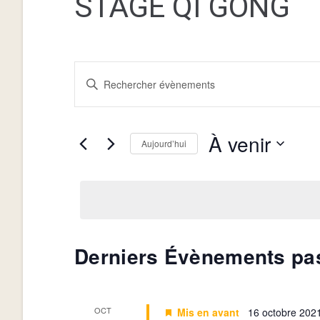
STAGE QI GONG
R
S
a
E
i
C
À venir
s
Aujourd’hui
i
H
S
r
é
E
m
l
o
R
e
t
c
Derniers Évènements pa
C
-
t
c
H
i
l
o
é
OCT
E
Mis en avant
16 octobre 202